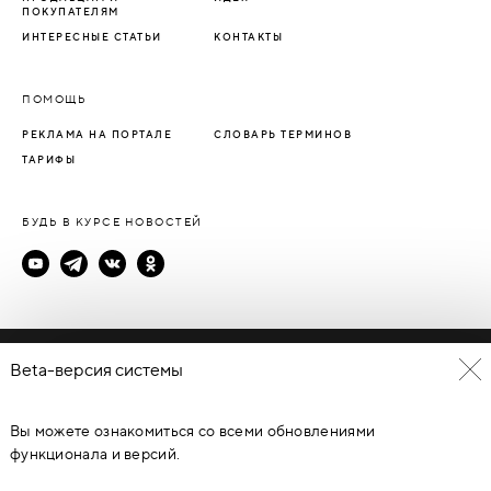
ПОКУПАТЕЛЯМ
ИНТЕРЕСНЫЕ СТАТЬИ
КОНТАКТЫ
ПОМОЩЬ
РЕКЛАМА НА ПОРТАЛЕ
СЛОВАРЬ ТЕРМИНОВ
ТАРИФЫ
БУДЬ В КУРСЕ НОВОСТЕЙ
Политика конфиденциальности
Beta-версия системы
Пользовательское соглашение
Вы можете ознакомиться со всеми обновлениями
© Каталог дверей - DverProf, 2021-
2026
Материалы сайта
являются объектами авторского права. Запрещается
функционала и версий.
копирование, распространение, любое использование
информации и объектов без предварительного согласия
правообладателя. ЗАЩИЩЕНО ЗАКОНОМ РОССИЙСКОЙ