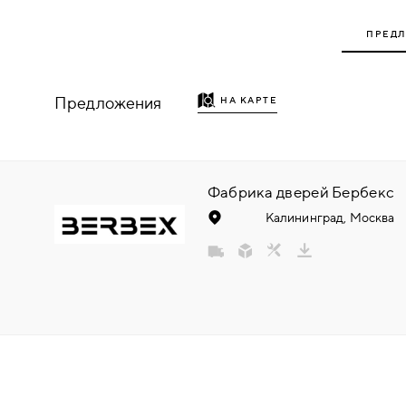
НАДДВЕРНЫЕ
ПРЕД
НАКЛАДКИ
Предложения
НА КАРТЕ
БРОНЕНАКЛАДКИ
ДЕКОРАТИВНЫЕ НАКЛАДКИ/
КЛЮЧЕВИНЫ
Фабрика дверей Бербекс
Калининград, Москва
ПОВОРОТНЫЕ РУЧКИ/WC-
КОМПЛЕКТЫ
РУЧКИ
РУЧКИ КНОБЫ (РУЧКИ-
ЗАЩЁЛКИ)