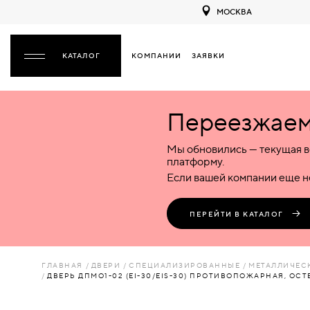
МОСКВА
КОМПАНИИ
ЗАЯВКИ
ЗАКРЫТЬ
Переезжаем 
ДВЕРИ
ДВЕРИ
Мы обновились — текущая в
Межкомнатные
Входные
Специализированные
НАЗАД
МЕЖКОМНАТНЫЕ
ФУРНИТУРА
платформу.
Деревянные
Металлические
Металлические
Если вашей компании еще не
Стеклянные
Деревянные
Деревянные
ДЕРЕВЯННЫЕ
ВОРОТА
Пластиковые
Пластиковые
Пластиковые
ПЕРЕЙТИ В КАТАЛОГ
Комбинированные
Стеклянные
Стеклянные
СТЕКЛЯННЫЕ
ПЕРЕГОРОДКИ
Комбинированные
Комбинированные
ГЛАВНАЯ
ДВЕРИ
СПЕЦИАЛИЗИРОВАННЫЕ
МЕТАЛЛИЧЕС
ПЛАСТИКОВЫЕ
ДВЕРЬ ДПМО1-02 (EI-30/EIS-30) ПРОТИВОПОЖАРНАЯ, ОСТ
ЛЮКИ
КОМБИНИРОВАННЫЕ