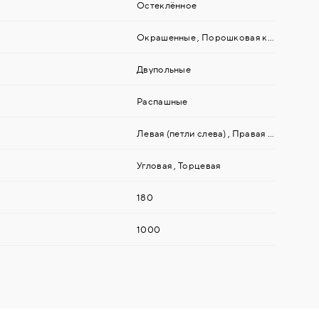
Остеклённое
Окрашенные
,
Порошковая краска
Двупольные
Распашные
Левая (петли слева)
,
Правая (петли справа)
Угловая
,
Торцевая
180
1000