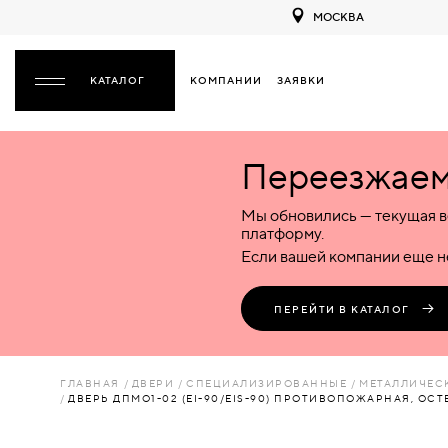
МОСКВА
КОМПАНИИ
ЗАЯВКИ
ЗАКРЫТЬ
Переезжаем 
ДВЕРИ
ДВЕРИ
Мы обновились — текущая в
Межкомнатные
Входные
Специализированные
НАЗАД
МЕЖКОМНАТНЫЕ
ФУРНИТУРА
платформу.
Деревянные
Металлические
Металлические
Если вашей компании еще не
Стеклянные
Деревянные
Деревянные
ДЕРЕВЯННЫЕ
ВОРОТА
Пластиковые
Пластиковые
Пластиковые
ПЕРЕЙТИ В КАТАЛОГ
Комбинированные
Стеклянные
Стеклянные
СТЕКЛЯННЫЕ
ПЕРЕГОРОДКИ
Комбинированные
Комбинированные
ГЛАВНАЯ
ДВЕРИ
СПЕЦИАЛИЗИРОВАННЫЕ
МЕТАЛЛИЧЕС
ПЛАСТИКОВЫЕ
ДВЕРЬ ДПМО1-02 (EI-90/EIS-90) ПРОТИВОПОЖАРНАЯ, ОСТ
ЛЮКИ
КОМБИНИРОВАННЫЕ