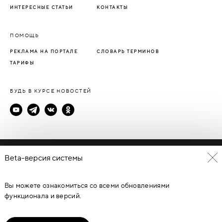
ИНТЕРЕСНЫЕ СТАТЬИ
КОНТАКТЫ
ПОМОЩЬ
РЕКЛАМА НА ПОРТАЛЕ
СЛОВАРЬ ТЕРМИНОВ
ТАРИФЫ
БУДЬ В КУРСЕ НОВОСТЕЙ
Политика конфиденциальности
Beta-версия системы
Пользовательское соглашение
Вы можете ознакомиться со всеми обновлениями
© Каталог дверей - DverProf, 2021-
2026
Материалы сайта
являются объектами авторского права. Запрещается
функционала и версий.
копирование, распространение, любое использование
информации и объектов без предварительного согласия
правообладателя. ЗАЩИЩЕНО ЗАКОНОМ РОССИЙСКОЙ
ФЕДЕРАЦИИ ОТ 09.07.93Г. №5351-1 “ОБ АВТОРСКОМ ПРАВЕ И