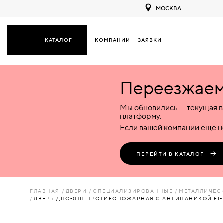
МОСКВА
КОМПАНИИ
ЗАЯВКИ
ЗАКРЫТЬ
Переезжаем 
ДВЕРИ
ДВЕРИ
Мы обновились — текущая в
Межкомнатные
Входные
Специализированные
НАЗАД
МЕЖКОМНАТНЫЕ
ФУРНИТУРА
платформу.
Деревянные
Металлические
Металлические
Если вашей компании еще не
Стеклянные
Деревянные
Деревянные
ДЕРЕВЯННЫЕ
ВОРОТА
Пластиковые
Пластиковые
Пластиковые
ПЕРЕЙТИ В КАТАЛОГ
Комбинированные
Стеклянные
Стеклянные
СТЕКЛЯННЫЕ
ПЕРЕГОРОДКИ
Комбинированные
Комбинированные
ГЛАВНАЯ
ДВЕРИ
СПЕЦИАЛИЗИРОВАННЫЕ
МЕТАЛЛИЧЕС
ПЛАСТИКОВЫЕ
ДВЕРЬ ДПС-01П ПРОТИВОПОЖАРНАЯ С АНТИПАНИКОЙ EI-3
ЛЮКИ
КОМБИНИРОВАННЫЕ