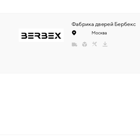
НАДДВЕРНЫЕ
Фабрика дверей Бербекс
НАКЛАДКИ
Москва
БРОНЕНАКЛАДКИ
ДЕКОРАТИВНЫЕ НАКЛАДКИ/
КЛЮЧЕВИНЫ
ПОВОРОТНЫЕ РУЧКИ/WC-
КОМПЛЕКТЫ
РУЧКИ
РУЧКИ КНОБЫ (РУЧКИ-
ЗАЩЁЛКИ)