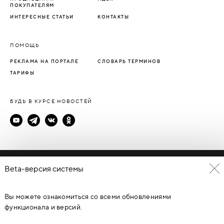
ПОКУПАТЕЛЯМ
ИНТЕРЕСНЫЕ СТАТЬИ
КОНТАКТЫ
ПОМОЩЬ
РЕКЛАМА НА ПОРТАЛЕ
СЛОВАРЬ ТЕРМИНОВ
ТАРИФЫ
БУДЬ В КУРСЕ НОВОСТЕЙ
Политика конфиденциальности
Beta-версия системы
Пользовательское соглашение
Вы можете ознакомиться со всеми обновлениями
© Каталог дверей - DverProf, 2021-
2026
Материалы сайта
являются объектами авторского права. Запрещается
функционала и версий.
копирование, распространение, любое использование
информации и объектов без предварительного согласия
правообладателя. ЗАЩИЩЕНО ЗАКОНОМ РОССИЙСКОЙ