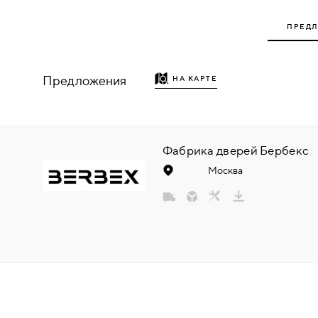
НАДДВЕРНЫЕ
ПРЕД
НАКЛАДКИ
Предложения
НА КАРТЕ
БРОНЕНАКЛАДКИ
ДЕКОРАТИВНЫЕ НАКЛАДКИ/
КЛЮЧЕВИНЫ
Фабрика дверей Бербекс
Москва
ПОВОРОТНЫЕ РУЧКИ/WC-
КОМПЛЕКТЫ
РУЧКИ
РУЧКИ КНОБЫ (РУЧКИ-
ЗАЩЁЛКИ)