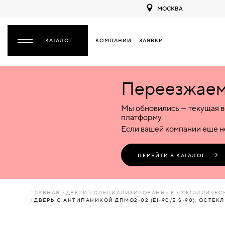
МОСКВА
КОМПАНИИ
ЗАЯВКИ
ЗАКРЫТЬ
Переезжаем 
ДВЕРИ
ДВЕРИ
Мы обновились — текущая в
Межкомнатные
Входные
Специализированные
НАЗАД
МЕЖКОМНАТНЫЕ
ФУРНИТУРА
платформу.
Деревянные
Металлические
Металлические
Если вашей компании еще не
Стеклянные
Деревянные
Деревянные
ДЕРЕВЯННЫЕ
ВОРОТА
Пластиковые
Пластиковые
Пластиковые
ПЕРЕЙТИ В КАТАЛОГ
Комбинированные
Стеклянные
Стеклянные
СТЕКЛЯННЫЕ
ПЕРЕГОРОДКИ
Комбинированные
Комбинированные
ГЛАВНАЯ
ДВЕРИ
СПЕЦИАЛИЗИРОВАННЫЕ
МЕТАЛЛИЧЕС
ПЛАСТИКОВЫЕ
ДВЕРЬ С АНТИПАНИКОЙ ДПМО2-02 (EI-90/EIS-90), ОСТЕК
ЛЮКИ
КОМБИНИРОВАННЫЕ