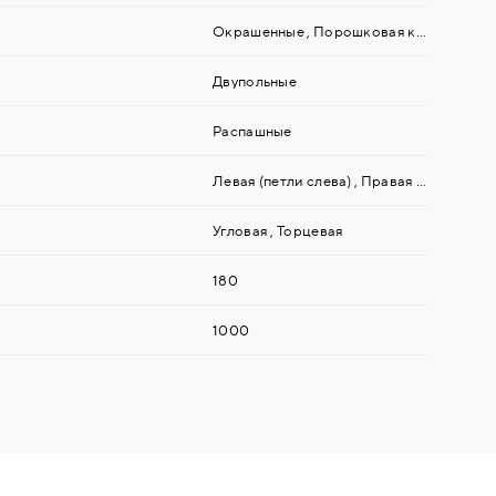
Окрашенные
,
Порошковая краска
Двупольные
Распашные
Левая (петли слева)
,
Правая (петли справа)
Угловая
,
Торцевая
180
1000