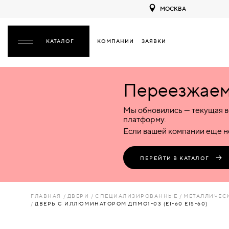
МОСКВА
КОМПАНИИ
ЗАЯВКИ
ЗАКРЫТЬ
Переезжаем 
ДВЕРИ
ДВЕРИ
Мы обновились — текущая в
Межкомнатные
Входные
Специализированные
НАЗАД
МЕЖКОМНАТНЫЕ
ФУРНИТУРА
платформу.
Деревянные
Металлические
Металлические
Если вашей компании еще не
Стеклянные
Деревянные
Деревянные
ДЕРЕВЯННЫЕ
ВОРОТА
Пластиковые
Пластиковые
Пластиковые
ПЕРЕЙТИ В КАТАЛОГ
Комбинированные
Стеклянные
Стеклянные
СТЕКЛЯННЫЕ
ПЕРЕГОРОДКИ
Комбинированные
Комбинированные
ГЛАВНАЯ
ДВЕРИ
СПЕЦИАЛИЗИРОВАННЫЕ
МЕТАЛЛИЧЕС
ПЛАСТИКОВЫЕ
ДВЕРЬ С ИЛЛЮМИНАТОРОМ ДПМО1-03 (EI-60 EIS-60)
ЛЮКИ
КОМБИНИРОВАННЫЕ