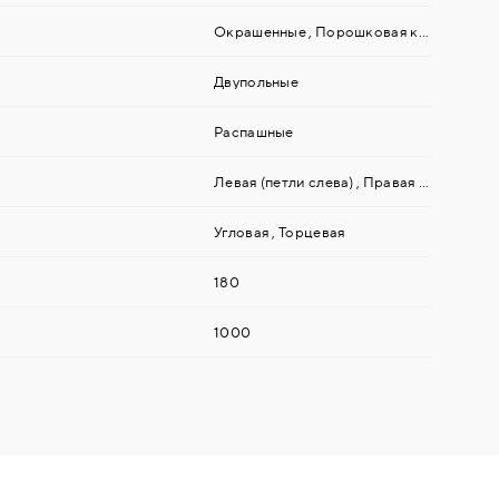
Окрашенные
,
Порошковая краска
Двупольные
Распашные
Левая (петли слева)
,
Правая (петли справа)
Угловая
,
Торцевая
180
1000