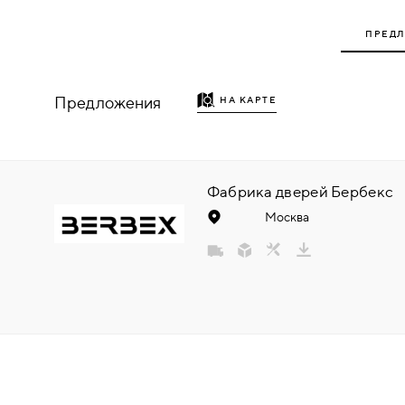
НАДДВЕРНЫЕ
ПРЕД
НАКЛАДКИ
Предложения
НА КАРТЕ
БРОНЕНАКЛАДКИ
ДЕКОРАТИВНЫЕ НАКЛАДКИ/
КЛЮЧЕВИНЫ
Фабрика дверей Бербекс
Москва
ПОВОРОТНЫЕ РУЧКИ/WC-
КОМПЛЕКТЫ
РУЧКИ
РУЧКИ КНОБЫ (РУЧКИ-
ЗАЩЁЛКИ)