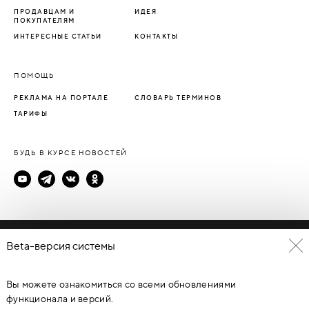
ПРОДАВЦАМ И
ИДЕЯ
ПОКУПАТЕЛЯМ
ИНТЕРЕСНЫЕ СТАТЬИ
КОНТАКТЫ
ПОМОЩЬ
РЕКЛАМА НА ПОРТАЛЕ
СЛОВАРЬ ТЕРМИНОВ
ТАРИФЫ
БУДЬ В КУРСЕ НОВОСТЕЙ
Политика конфиденциальности
Beta-версия системы
Пользовательское соглашение
Вы можете ознакомиться со всеми обновлениями
© Каталог дверей - DverProf, 2021-
2026
Материалы сайта
являются объектами авторского права. Запрещается
функционала и версий.
копирование, распространение, любое использование