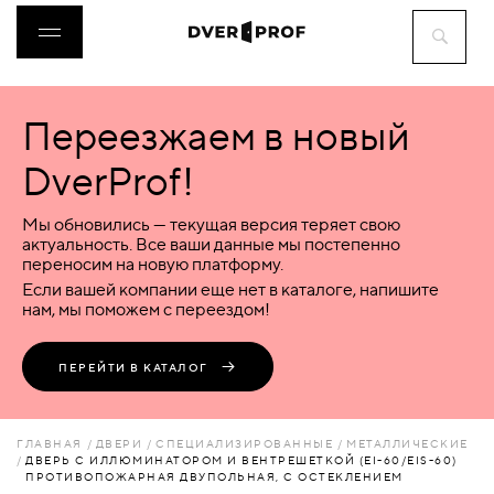
Переезжаем в новый
ДВЕРИ
DverProf!
ФУРНИТУРА
Мы обновились — текущая версия теряет свою
актуальность. Все ваши данные мы постепенно
переносим на новую платформу.
ВОРОТА
Если вашей компании еще нет в каталоге, напишите
нам, мы поможем с переездом!
ПЕРЕГОРОДКИ
ПЕРЕЙТИ В КАТАЛОГ
ЛЮКИ
ГЛАВНАЯ
ДВЕРИ
СПЕЦИАЛИЗИРОВАННЫЕ
МЕТАЛЛИЧЕСКИЕ
ДВЕРЬ С ИЛЛЮМИНАТОРОМ И ВЕНТРЕШЕТКОЙ (EI-60/EIS-60)
ПРОТИВОПОЖАРНАЯ ДВУПОЛЬНАЯ, С ОСТЕКЛЕНИЕМ
АКСЕССУАРЫ