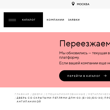
МОСКВА
КОМПАНИИ
ЗАЯВКИ
ЗАКРЫТЬ
Переезжаем 
ДВЕРИ
ДВЕРИ
Мы обновились — текущая в
Межкомнатные
Входные
Специализированные
НАЗАД
МЕЖКОМНАТНЫЕ
ФУРНИТУРА
платформу.
Деревянные
Металлические
Металлические
Если вашей компании еще не
Стеклянные
Деревянные
Деревянные
ДЕРЕВЯННЫЕ
ВОРОТА
Пластиковые
Пластиковые
Пластиковые
ПЕРЕЙТИ В КАТАЛОГ
Комбинированные
Стеклянные
Стеклянные
СТЕКЛЯННЫЕ
ПЕРЕГОРОДКИ
Комбинированные
Комбинированные
ГЛАВНАЯ
ДВЕРИ
СПЕЦИАЛИЗИРОВАННЫЕ
МЕТАЛЛИЧЕС
ПЛАСТИКОВЫЕ
ДВЕРЬ СО СКРЫТЫМИ ПЕТЛЯМИ ДПМ-03 (EI-30/EIS-30) 
ЛЮКИ
АНТИПАНИКОЙ
КОМБИНИРОВАННЫЕ