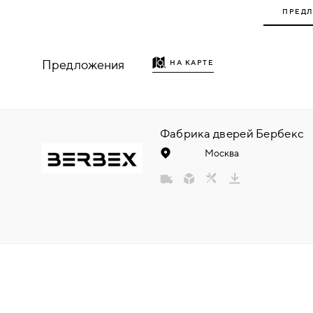
ПРЕД
НАДДВЕРНЫЕ
НАКЛАДКИ
Предложения
НА КАРТЕ
БРОНЕНАКЛАДКИ
ДЕКОРАТИВНЫЕ НАКЛАДКИ/
Фабрика дверей Бербекс
КЛЮЧЕВИНЫ
Москва
ПОВОРОТНЫЕ РУЧКИ/WC-
КОМПЛЕКТЫ
РУЧКИ
РУЧКИ КНОБЫ (РУЧКИ-
ЗАЩЁЛКИ)