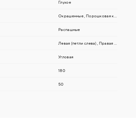
Глухое
Окрашенные
,
Порошковая краска
Распашные
Левая (петли слева)
,
Правая (петли справа)
Угловая
180
50