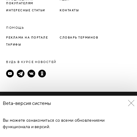
ПОКУПАТЕЛЯМ
ИНТЕРЕСНЫЕ СТАТЬИ
КОНТАКТЫ
ПОМОЩЬ
РЕКЛАМА НА ПОРТАЛЕ
СЛОВАРЬ ТЕРМИНОВ
ТАРИФЫ
БУДЬ В КУРСЕ НОВОСТЕЙ
Политика конфиденциальности
Beta-версия системы
Пользовательское соглашение
Вы можете ознакомиться со всеми обновлениями
© Каталог дверей - DverProf, 2021-
2026
Материалы сайта
являются объектами авторского права. Запрещается
функционала и версий.
копирование, распространение, любое использование
информации и объектов без предварительного согласия
правообладателя. ЗАЩИЩЕНО ЗАКОНОМ РОССИЙСКОЙ