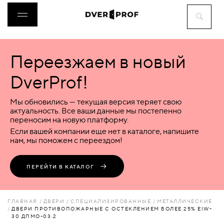
Переезжаем в новый
ДВЕРИ
DverProf!
ФУРНИТУРА
Мы обновились — текущая версия теряет свою
актуальность. Все ваши данные мы постепенно
переносим на новую платформу.
ВОРОТА
Если вашей компании еще нет в каталоге, напишите
нам, мы поможем с переездом!
ПЕРЕГОРОДКИ
ПЕРЕЙТИ В КАТАЛОГ
ЛЮКИ
ГЛАВНАЯ
ДВЕРИ
СПЕЦИАЛИЗИРОВАННЫЕ
МЕТАЛЛИЧЕСКИЕ
ДВЕРИ ПРОТИВОПОЖАРНЫЕ С ОСТЕКЛЕНИЕМ БОЛЕЕ 25% EIW-
30 ДПМО-03.2
АКСЕССУАРЫ