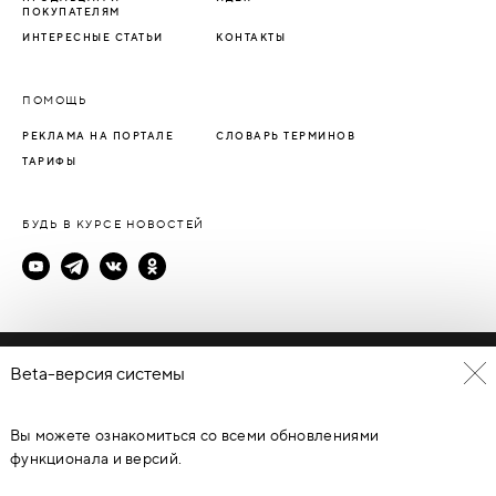
ПОКУПАТЕЛЯМ
ИНТЕРЕСНЫЕ СТАТЬИ
КОНТАКТЫ
ПОМОЩЬ
РЕКЛАМА НА ПОРТАЛЕ
СЛОВАРЬ ТЕРМИНОВ
ТАРИФЫ
БУДЬ В КУРСЕ НОВОСТЕЙ
Политика конфиденциальности
Beta-версия системы
Пользовательское соглашение
Вы можете ознакомиться со всеми обновлениями
© Каталог дверей - DverProf, 2021-
2026
Материалы сайта
являются объектами авторского права. Запрещается
функционала и версий.
копирование, распространение, любое использование
информации и объектов без предварительного согласия
правообладателя. ЗАЩИЩЕНО ЗАКОНОМ РОССИЙСКОЙ