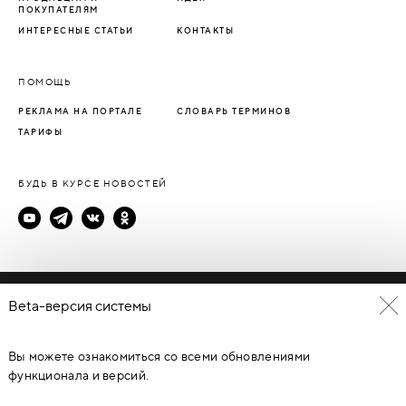
ПОКУПАТЕЛЯМ
ИНТЕРЕСНЫЕ СТАТЬИ
КОНТАКТЫ
ПОМОЩЬ
РЕКЛАМА НА ПОРТАЛЕ
СЛОВАРЬ ТЕРМИНОВ
ТАРИФЫ
БУДЬ В КУРСЕ НОВОСТЕЙ
Политика конфиденциальности
Beta-версия системы
Пользовательское соглашение
Вы можете ознакомиться со всеми обновлениями
© Каталог дверей - DverProf, 2021-
2026
Материалы сайта
являются объектами авторского права. Запрещается
функционала и версий.
копирование, распространение, любое использование
информации и объектов без предварительного согласия
правообладателя. ЗАЩИЩЕНО ЗАКОНОМ РОССИЙСКОЙ