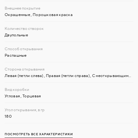
Окрашенные
,
Порошковая краска
Двупольные
Распашные
Левая (петли слева)
,
Правая (петли справа)
,
С неоткрывающимися горизонтальными или вертикальными полотнами-вставками
Угловая
,
Торцевая
180
ПОСМОТРЕТЬ ВСЕ ХАРАКТЕРИСТИКИ