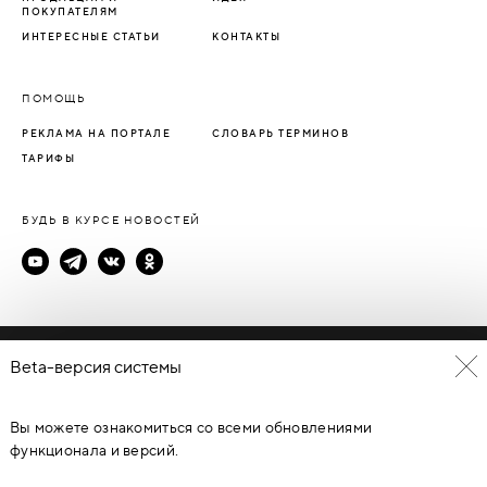
ПОКУПАТЕЛЯМ
ИНТЕРЕСНЫЕ СТАТЬИ
КОНТАКТЫ
ПОМОЩЬ
РЕКЛАМА НА ПОРТАЛЕ
СЛОВАРЬ ТЕРМИНОВ
ТАРИФЫ
БУДЬ В КУРСЕ НОВОСТЕЙ
Политика конфиденциальности
Beta-версия системы
Пользовательское соглашение
Вы можете ознакомиться со всеми обновлениями
© Каталог дверей - DverProf, 2021-
2026
Материалы сайта
являются объектами авторского права. Запрещается
функционала и версий.
копирование, распространение, любое использование
информации и объектов без предварительного согласия
правообладателя. ЗАЩИЩЕНО ЗАКОНОМ РОССИЙСКОЙ