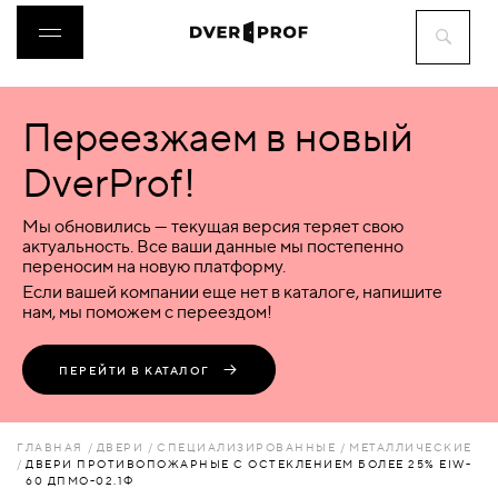
Переезжаем в новый
ДВЕРИ
DverProf!
ФУРНИТУРА
Мы обновились — текущая версия теряет свою
актуальность. Все ваши данные мы постепенно
переносим на новую платформу.
ВОРОТА
Если вашей компании еще нет в каталоге, напишите
нам, мы поможем с переездом!
ПЕРЕГОРОДКИ
ПЕРЕЙТИ В КАТАЛОГ
ЛЮКИ
ГЛАВНАЯ
ДВЕРИ
СПЕЦИАЛИЗИРОВАННЫЕ
МЕТАЛЛИЧЕСКИЕ
ДВЕРИ ПРОТИВОПОЖАРНЫЕ С ОСТЕКЛЕНИЕМ БОЛЕЕ 25% EIW-
60 ДПМО-02.1Ф
АКСЕССУАРЫ