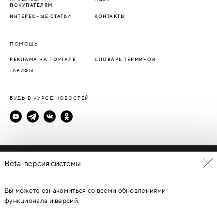
ПОКУПАТЕЛЯМ
ИНТЕРЕСНЫЕ СТАТЬИ
КОНТАКТЫ
ПОМОЩЬ
РЕКЛАМА НА ПОРТАЛЕ
СЛОВАРЬ ТЕРМИНОВ
ТАРИФЫ
БУДЬ В КУРСЕ НОВОСТЕЙ
Политика конфиденциальности
Beta-версия системы
Пользовательское соглашение
Вы можете ознакомиться со всеми обновлениями
© Каталог дверей - DverProf, 2021-
2026
Материалы сайта
являются объектами авторского права. Запрещается
функционала и версий.
копирование, распространение, любое использование
информации и объектов без предварительного согласия
правообладателя. ЗАЩИЩЕНО ЗАКОНОМ РОССИЙСКОЙ