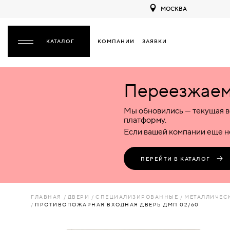
МОСКВА
КОМПАНИИ
ЗАЯВКИ
ЗАКРЫТЬ
Переезжаем 
ДВЕРИ
ДВЕРИ
Мы обновились — текущая в
Межкомнатные
Входные
Специализированные
НАЗАД
МЕЖКОМНАТНЫЕ
ФУРНИТУРА
платформу.
Деревянные
Металлические
Металлические
Если вашей компании еще не
Стеклянные
Деревянные
Деревянные
ДЕРЕВЯННЫЕ
ВОРОТА
Пластиковые
Пластиковые
Пластиковые
ПЕРЕЙТИ В КАТАЛОГ
Комбинированные
Стеклянные
Стеклянные
СТЕКЛЯННЫЕ
ПЕРЕГОРОДКИ
Комбинированные
Комбинированные
ГЛАВНАЯ
ДВЕРИ
СПЕЦИАЛИЗИРОВАННЫЕ
МЕТАЛЛИЧЕС
ПЛАСТИКОВЫЕ
ПРОТИВОПОЖАРНАЯ ВХОДНАЯ ДВЕРЬ ДМП 02/60
ЛЮКИ
КОМБИНИРОВАННЫЕ