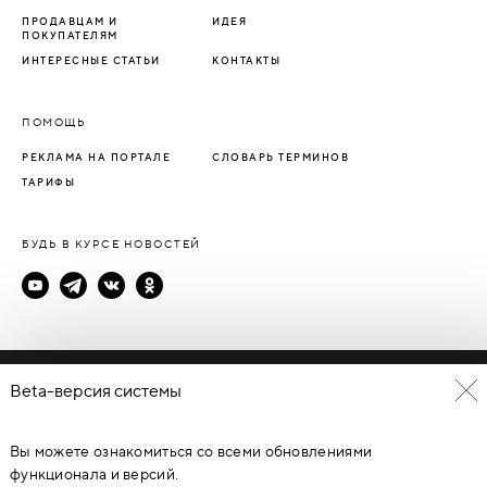
ПРОДАВЦАМ И
ИДЕЯ
ПОКУПАТЕЛЯМ
ИНТЕРЕСНЫЕ СТАТЬИ
КОНТАКТЫ
ПОМОЩЬ
РЕКЛАМА НА ПОРТАЛЕ
СЛОВАРЬ ТЕРМИНОВ
ТАРИФЫ
БУДЬ В КУРСЕ НОВОСТЕЙ
Политика конфиденциальности
Beta-версия системы
Пользовательское соглашение
Вы можете ознакомиться со всеми обновлениями
© Каталог дверей - DverProf, 2021-
2026
Материалы сайта
являются объектами авторского права. Запрещается
функционала и версий.
копирование, распространение, любое использование