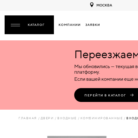
МОСКВА
КОМПАНИИ
ЗАЯВКИ
ЗАКРЫТЬ
Переезжаем 
ДВЕРИ
ДВЕРИ
Мы обновились — текущая в
Межкомнатные
Входные
Специализированные
НАЗАД
МЕЖКОМНАТНЫЕ
ФУРНИТУРА
платформу.
Деревянные
Металлические
Металлические
Если вашей компании еще не
Стеклянные
Деревянные
Деревянные
ДЕРЕВЯННЫЕ
ВОРОТА
Пластиковые
Пластиковые
Пластиковые
ПЕРЕЙТИ В КАТАЛОГ
Комбинированные
Стеклянные
Стеклянные
СТЕКЛЯННЫЕ
ПЕРЕГОРОДКИ
Комбинированные
Комбинированные
ГЛАВНАЯ
ДВЕРИ
ВХОДНЫЕ
КОМБИНИРОВАННЫЕ
ВХОД
ПЛАСТИКОВЫЕ
ЛЮКИ
КОМБИНИРОВАННЫЕ