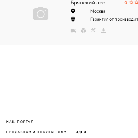
Брянский лес
0
НАДДВЕРНЫЕ
Москва
Гарантия от производит
НАКЛАДКИ
БРОНЕНАКЛАДКИ
ДЕКОРАТИВНЫЕ НАКЛАДКИ/
КЛЮЧЕВИНЫ
ПОВОРОТНЫЕ РУЧКИ/WC-
КОМПЛЕКТЫ
РУЧКИ
РУЧКИ КНОБЫ (РУЧКИ-
НАШ ПОРТАЛ
ЗАЩЁЛКИ)
ПРОДАВЦАМ И ПОКУПАТЕЛЯМ
ИДЕЯ