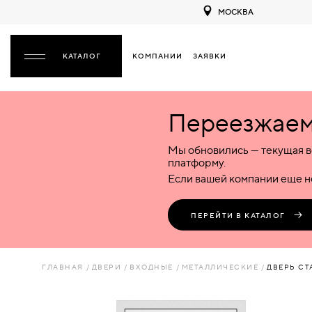
МОСКВА
КОМПАНИИ
ЗАЯВКИ
ЗАКРЫТЬ
Переезжаем 
ДВЕРИ
ДВЕРИ
Мы обновились — текущая в
Межкомнатные
Входные
Специализированные
НАЗАД
МЕЖКОМНАТНЫЕ
ФУРНИТУРА
платформу.
Деревянные
Металлические
Металлические
Если вашей компании еще не
Стеклянные
Деревянные
Деревянные
ДЕРЕВЯННЫЕ
ВОРОТА
Пластиковые
Пластиковые
Пластиковые
ПЕРЕЙТИ В КАТАЛОГ
Комбинированные
Стеклянные
Стеклянные
СТЕКЛЯННЫЕ
ПЕРЕГОРОДКИ
Комбинированные
Комбинированные
ГЛАВНАЯ
ДВЕРИ
ВХОДНЫЕ
МЕТАЛЛИЧЕСКИЕ
ДВЕРЬ СТ
ПЛАСТИКОВЫЕ
ЛЮКИ
КОМБИНИРОВАННЫЕ