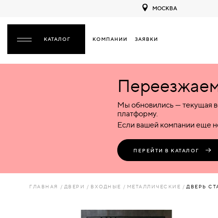
МОСКВА
КОМПАНИИ
ЗАЯВКИ
ЗАКРЫТЬ
Переезжаем 
ДВЕРИ
ДВЕРИ
Мы обновились — текущая в
Межкомнатные
Входные
Специализированные
НАЗАД
МЕЖКОМНАТНЫЕ
ФУРНИТУРА
платформу.
Деревянные
Металлические
Металлические
Если вашей компании еще не
Стеклянные
Деревянные
Деревянные
ДЕРЕВЯННЫЕ
ВОРОТА
Пластиковые
Пластиковые
Пластиковые
ПЕРЕЙТИ В КАТАЛОГ
Комбинированные
Стеклянные
Стеклянные
СТЕКЛЯННЫЕ
ПЕРЕГОРОДКИ
Комбинированные
Комбинированные
ГЛАВНАЯ
ДВЕРИ
ВХОДНЫЕ
МЕТАЛЛИЧЕСКИЕ
ДВЕРЬ СТ
ПЛАСТИКОВЫЕ
ЛЮКИ
КОМБИНИРОВАННЫЕ