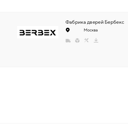
НАДДВЕРНЫЕ
Фабрика дверей Бербекс
НАКЛАДКИ
Москва
БРОНЕНАКЛАДКИ
ДЕКОРАТИВНЫЕ НАКЛАДКИ/
КЛЮЧЕВИНЫ
ПОВОРОТНЫЕ РУЧКИ/WC-
КОМПЛЕКТЫ
РУЧКИ
РУЧКИ КНОБЫ (РУЧКИ-
ЗАЩЁЛКИ)