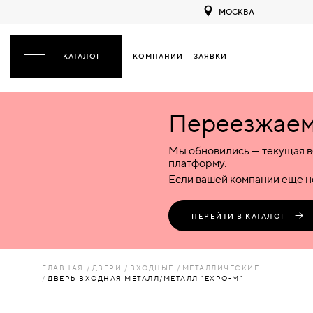
МОСКВА
КОМПАНИИ
ЗАЯВКИ
ЗАКРЫТЬ
Переезжаем 
ДВЕРИ
ДВЕРИ
Мы обновились — текущая в
Межкомнатные
Входные
Специализированные
НАЗАД
МЕЖКОМНАТНЫЕ
ФУРНИТУРА
платформу.
Деревянные
Металлические
Металлические
Если вашей компании еще не
Стеклянные
Деревянные
Деревянные
ДЕРЕВЯННЫЕ
ВОРОТА
Пластиковые
Пластиковые
Пластиковые
ПЕРЕЙТИ В КАТАЛОГ
Комбинированные
Стеклянные
Стеклянные
СТЕКЛЯННЫЕ
ПЕРЕГОРОДКИ
Комбинированные
Комбинированные
ГЛАВНАЯ
ДВЕРИ
ВХОДНЫЕ
МЕТАЛЛИЧЕСКИЕ
ПЛАСТИКОВЫЕ
ДВЕРЬ ВХОДНАЯ МЕТАЛЛ/МЕТАЛЛ "EXPO-M"
ЛЮКИ
КОМБИНИРОВАННЫЕ