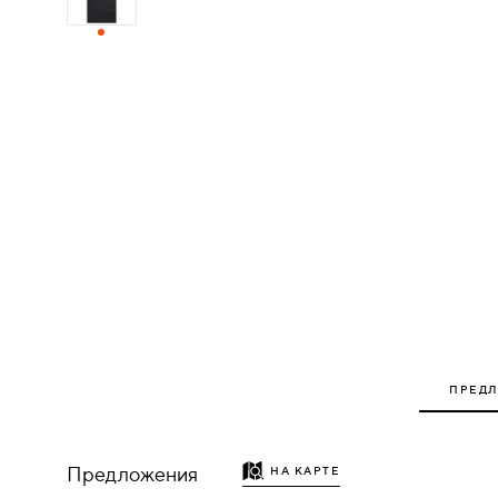
ДЕРЕВЯННЫЕ
ПЛАСТИКОВЫЕ
СТЕКЛЯННЫЕ
КОМБИНИРОВАННЫЕ
ФУРНИТУРА
НАЗАД
УПОРЫ
ПРЕД
НАПОЛЬНЫЕ
НАСТЕННЫЕ
Предложения
НА КАРТЕ