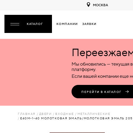
МОСКВА
КОМПАНИИ
ЗАЯВКИ
ЗАКРЫТЬ
Переезжаем 
ДВЕРИ
ДВЕРИ
Мы обновились — текущая в
Межкомнатные
Входные
Специализированные
НАЗАД
МЕЖКОМНАТНЫЕ
ФУРНИТУРА
платформу.
Деревянные
Металлические
Металлические
Если вашей компании еще не
Стеклянные
Деревянные
Деревянные
ДЕРЕВЯННЫЕ
ВОРОТА
Пластиковые
Пластиковые
Пластиковые
ПЕРЕЙТИ В КАТАЛОГ
Комбинированные
Стеклянные
Стеклянные
СТЕКЛЯННЫЕ
ПЕРЕГОРОДКИ
Комбинированные
Комбинированные
ГЛАВНАЯ
ДВЕРИ
ВХОДНЫЕ
МЕТАЛЛИЧЕСКИЕ
ПЛАСТИКОВЫЕ
Е40М-1-40 МОЛОТКОВАЯ ЭМАЛЬ/МОЛОТКОВАЯ ЭМАЛЬ 205
ЛЮКИ
КОМБИНИРОВАННЫЕ