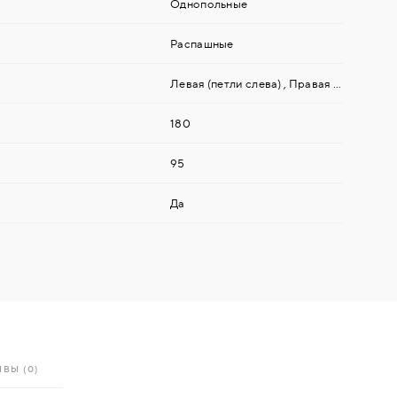
Однопольные
Распашные
Левая (петли слева)
,
Правая (петли справа)
180
95
Да
ВЫ (0)