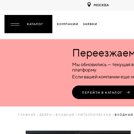
МОСКВА
КОМПАНИИ
ЗАЯВКИ
ЗАКРЫТЬ
Переезжаем 
ДВЕРИ
ДВЕРИ
Мы обновились — текущая в
Межкомнатные
Входные
Специализированные
НАЗАД
МЕЖКОМНАТНЫЕ
ФУРНИТУРА
платформу.
Деревянные
Металлические
Металлические
Если вашей компании еще не
Стеклянные
Деревянные
Деревянные
ДЕРЕВЯННЫЕ
ВОРОТА
Пластиковые
Пластиковые
Пластиковые
ПЕРЕЙТИ В КАТАЛОГ
Комбинированные
Стеклянные
Стеклянные
СТЕКЛЯННЫЕ
ПЕРЕГОРОДКИ
Комбинированные
Комбинированные
ГЛАВНАЯ
ДВЕРИ
ВХОДНЫЕ
МЕТАЛЛИЧЕСКИЕ
ВХОДНЫЕ
ПЛАСТИКОВЫЕ
ЛЮКИ
КОМБИНИРОВАННЫЕ