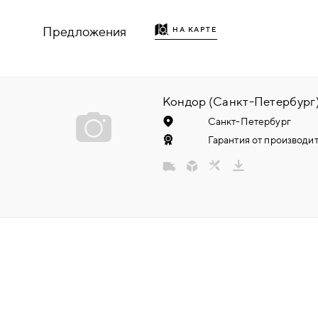
НАДДВЕРНЫЕ
Предложения
НА КАРТЕ
НАКЛАДКИ
БРОНЕНАКЛАДКИ
Кондор (Санкт-Петербург
Санкт-Петербург
ДЕКОРАТИВНЫЕ НАКЛАДКИ/
Гарантия от производит
КЛЮЧЕВИНЫ
ПОВОРОТНЫЕ РУЧКИ/WC-
КОМПЛЕКТЫ
РУЧКИ
РУЧКИ КНОБЫ (РУЧКИ-
ЗАЩЁЛКИ)