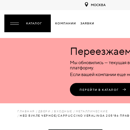
МОСКВА
КОМПАНИИ
ЗАЯВКИ
ЗАКРЫТЬ
Переезжаем 
ДВЕРИ
ДВЕРИ
Мы обновились — текущая в
Межкомнатные
Входные
Специализированные
НАЗАД
МЕЖКОМНАТНЫЕ
ФУРНИТУРА
платформу.
Деревянные
Металлические
Металлические
Если вашей компании еще не
Стеклянные
Деревянные
Деревянные
ДЕРЕВЯННЫЕ
ВОРОТА
Пластиковые
Пластиковые
Пластиковые
ПЕРЕЙТИ В КАТАЛОГ
Комбинированные
Стеклянные
Стеклянные
СТЕКЛЯННЫЕ
ПЕРЕГОРОДКИ
Комбинированные
Комбинированные
ГЛАВНАЯ
ДВЕРИ
ВХОДНЫЕ
МЕТАЛЛИЧЕСКИЕ
ПЛАСТИКОВЫЕ
НЕО БУКЛЕ ЧЕРНОЕ/CAPPUCCINO VERALINGA 205*86 ПРАВ
ЛЮКИ
КОМБИНИРОВАННЫЕ