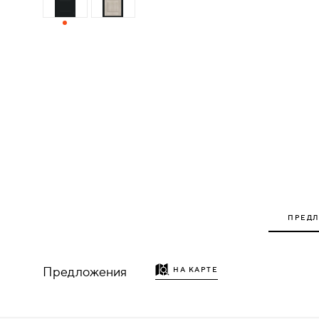
ДЕРЕВЯННЫЕ
ПЛАСТИКОВЫЕ
СТЕКЛЯННЫЕ
КОМБИНИРОВАННЫЕ
ФУРНИТУРА
НАЗАД
ПРЕД
УПОРЫ
НАПОЛЬНЫЕ
Предложения
НА КАРТЕ
НАСТЕННЫЕ