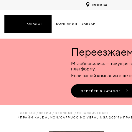
МОСКВА
КОМПАНИИ
ЗАЯВКИ
ЗАКРЫТЬ
Переезжаем 
ДВЕРИ
ДВЕРИ
Мы обновились — текущая в
Межкомнатные
Входные
Специализированные
НАЗАД
МЕЖКОМНАТНЫЕ
ФУРНИТУРА
платформу.
Деревянные
Металлические
Металлические
Если вашей компании еще не
Стеклянные
Деревянные
Деревянные
ДЕРЕВЯННЫЕ
ВОРОТА
Пластиковые
Пластиковые
Пластиковые
ПЕРЕЙТИ В КАТАЛОГ
Комбинированные
Стеклянные
Стеклянные
СТЕКЛЯННЫЕ
ПЕРЕГОРОДКИ
Комбинированные
Комбинированные
ГЛАВНАЯ
ДВЕРИ
ВХОДНЫЕ
МЕТАЛЛИЧЕСКИЕ
ПЛАСТИКОВЫЕ
ПРАЙМ KALE ALMON/CAPPUCCINO VERALINGA 205*96 ПРА
ЛЮКИ
КОМБИНИРОВАННЫЕ