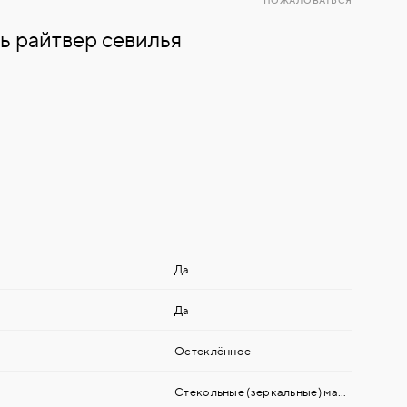
ПОЖАЛОВАТЬСЯ
ь райтвер севилья
Да
Да
Остеклённое
Стекольные (зеркальные) материалы
,
М