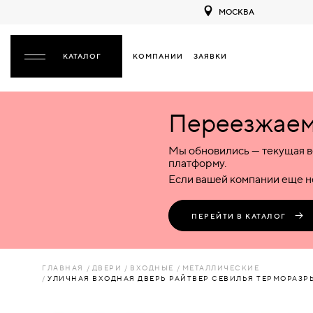
МОСКВА
КОМПАНИИ
ЗАЯВКИ
ЗАКРЫТЬ
Переезжаем 
ДВЕРИ
ДВЕРИ
Мы обновились — текущая в
Межкомнатные
Входные
Специализированные
НАЗАД
МЕЖКОМНАТНЫЕ
ФУРНИТУРА
платформу.
Деревянные
Металлические
Металлические
Если вашей компании еще не
Стеклянные
Деревянные
Деревянные
ДЕРЕВЯННЫЕ
ВОРОТА
Пластиковые
Пластиковые
Пластиковые
ПЕРЕЙТИ В КАТАЛОГ
Комбинированные
Стеклянные
Стеклянные
СТЕКЛЯННЫЕ
ПЕРЕГОРОДКИ
Комбинированные
Комбинированные
ГЛАВНАЯ
ДВЕРИ
ВХОДНЫЕ
МЕТАЛЛИЧЕСКИЕ
ПЛАСТИКОВЫЕ
УЛИЧНАЯ ВХОДНАЯ ДВЕРЬ РАЙТВЕР СЕВИЛЬЯ ТЕРМОРАЗР
ЛЮКИ
КОМБИНИРОВАННЫЕ