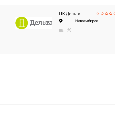
НАДДВЕРНЫЕ
ПК Дельта
0
НАКЛАДКИ
Новосибирск
БРОНЕНАКЛАДКИ
ДЕКОРАТИВНЫЕ НАКЛАДКИ/
КЛЮЧЕВИНЫ
ПОВОРОТНЫЕ РУЧКИ/WC-
КОМПЛЕКТЫ
РУЧКИ
РУЧКИ КНОБЫ (РУЧКИ-
ЗАЩЁЛКИ)