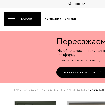
МОСКВА
КОМПАНИИ
ЗАЯВКИ
ЗАКРЫТЬ
Переезжаем 
ДВЕРИ
ДВЕРИ
Мы обновились — текущая в
Межкомнатные
Входные
Специализированные
НАЗАД
МЕЖКОМНАТНЫЕ
ФУРНИТУРА
платформу.
Деревянные
Металлические
Металлические
Если вашей компании еще не
Стеклянные
Деревянные
Деревянные
ДЕРЕВЯННЫЕ
ВОРОТА
Пластиковые
Пластиковые
Пластиковые
ПЕРЕЙТИ В КАТАЛОГ
Комбинированные
Стеклянные
Стеклянные
СТЕКЛЯННЫЕ
ПЕРЕГОРОДКИ
Комбинированные
Комбинированные
ГЛАВНАЯ
ДВЕРИ
ВХОДНЫЕ
МЕТАЛЛИЧЕСКИЕ
ВХОДНАЯ 
ПЛАСТИКОВЫЕ
ЛЮКИ
КОМБИНИРОВАННЫЕ