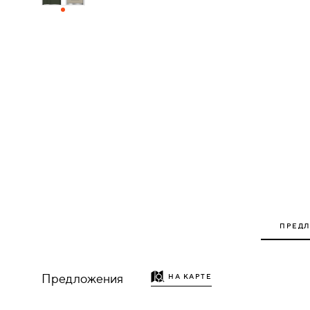
ДЕРЕВЯННЫЕ
ПЛАСТИКОВЫЕ
СТЕКЛЯННЫЕ
КОМБИНИРОВАННЫЕ
ФУРНИТУРА
НАЗАД
УПОРЫ
ПРЕД
НАПОЛЬНЫЕ
Предложения
НА КАРТЕ
НАСТЕННЫЕ