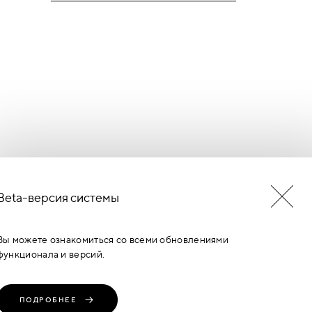
Beta-версия системы
БУДЬ В КУРСЕ НОВОСТЕЙ
ЕРМИНОВ
Вы можете ознакомиться со всеми обновлениями
функционала и версий.
ПОДРОБНЕЕ
транение, любое
Политика
Пользовательское