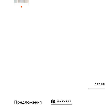
ДЕРЕВЯННЫЕ
ПЛАСТИКОВЫЕ
СТЕКЛЯННЫЕ
КОМБИНИРОВАННЫЕ
ФУРНИТУРА
НАЗАД
УПОРЫ
ПРЕД
НАПОЛЬНЫЕ
НАСТЕННЫЕ
Предложения
НА КАРТЕ