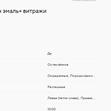
ПОЖАЛОВАТЬСЯ
н эмаль+ витражи
Да
Остеклённое
Окрашенные
,
Порошковая краска
,
МДФ
Распашные
Левая (петли слева)
,
Правая (петли справа)
1000