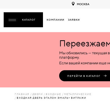
МОСКВА
КОМПАНИИ
ЗАЯВКИ
ЗАКРЫТЬ
Переезжаем 
ДВЕРИ
ДВЕРИ
Мы обновились — текущая в
Межкомнатные
Входные
Специализированные
НАЗАД
МЕЖКОМНАТНЫЕ
ФУРНИТУРА
платформу.
Деревянные
Металлические
Металлические
Если вашей компании еще не
Стеклянные
Деревянные
Деревянные
ДЕРЕВЯННЫЕ
ВОРОТА
Пластиковые
Пластиковые
Пластиковые
ПЕРЕЙТИ В КАТАЛОГ
Комбинированные
Стеклянные
Стеклянные
СТЕКЛЯННЫЕ
ПЕРЕГОРОДКИ
Комбинированные
Комбинированные
ГЛАВНАЯ
ДВЕРИ
ВХОДНЫЕ
МЕТАЛЛИЧЕСКИЕ
ПЛАСТИКОВЫЕ
ВХОДНАЯ ДВЕРЬ ЭТАЛОН ЭМАЛЬ+ ВИТРАЖИ
ЛЮКИ
КОМБИНИРОВАННЫЕ