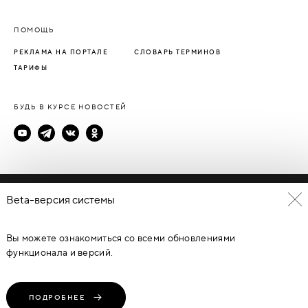
ПОМОЩЬ
РЕКЛАМА НА ПОРТАЛЕ
СЛОВАРЬ ТЕРМИНОВ
ТАРИФЫ
БУДЬ В КУРСЕ НОВОСТЕЙ
Политика конфиденциальности
Beta-версия системы
Пользовательское соглашение
Вы можете ознакомиться со всеми обновлениями
© Каталог дверей - DverProf, 2021-
2026
Материалы сайта
являются объектами авторского права. Запрещается
функционала и версий.
копирование, распространение, любое использование
информации и объектов без предварительного согласия
правообладателя. ЗАЩИЩЕНО ЗАКОНОМ РОССИЙСКОЙ
ФЕДЕРАЦИИ ОТ 09.07.93Г. №5351-1 “ОБ АВТОРСКОМ ПРАВЕ И
СМЕЖНЫХ ПРАВАХ” (с изменениями от 19 июля 1995 г., 20 июля
ПОДРОБНЕЕ
2004 г.).