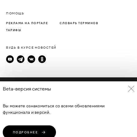
ПОМОЩЬ
РЕКЛАМА НА ПОРТАЛЕ
СЛОВАРЬ ТЕРМИНОВ
ТАРИФЫ
БУДЬ В КУРСЕ НОВОСТЕЙ
Политика конфиденциальности
Beta-версия системы
Пользовательское соглашение
Вы можете ознакомиться со всеми обновлениями
© Каталог дверей - DverProf, 2021-
2026
Материалы сайта
являются объектами авторского права. Запрещается
функционала и версий.
копирование, распространение, любое использование
информации и объектов без предварительного согласия
правообладателя. ЗАЩИЩЕНО ЗАКОНОМ РОССИЙСКОЙ
ФЕДЕРАЦИИ ОТ 09.07.93Г. №5351-1 “ОБ АВТОРСКОМ ПРАВЕ И
СМЕЖНЫХ ПРАВАХ” (с изменениями от 19 июля 1995 г., 20 июля
ПОДРОБНЕЕ
2004 г.).