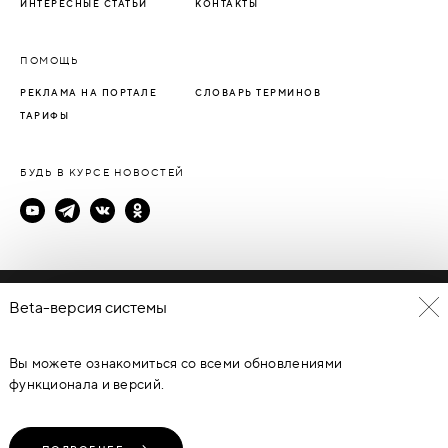
ИНТЕРЕСНЫЕ СТАТЬИ
КОНТАКТЫ
ПОМОЩЬ
РЕКЛАМА НА ПОРТАЛЕ
СЛОВАРЬ ТЕРМИНОВ
ТАРИФЫ
БУДЬ В КУРСЕ НОВОСТЕЙ
Политика конфиденциальности
Beta-версия системы
Пользовательское соглашение
Вы можете ознакомиться со всеми обновлениями
© Каталог дверей - DverProf, 2021-
2026
Материалы сайта
являются объектами авторского права. Запрещается
функционала и версий.
копирование, распространение, любое использование
информации и объектов без предварительного согласия
правообладателя. ЗАЩИЩЕНО ЗАКОНОМ РОССИЙСКОЙ
ФЕДЕРАЦИИ ОТ 09.07.93Г. №5351-1 “ОБ АВТОРСКОМ ПРАВЕ И
СМЕЖНЫХ ПРАВАХ” (с изменениями от 19 июля 1995 г., 20 июля