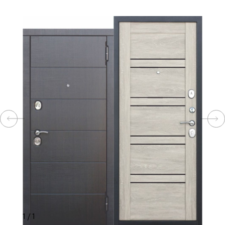
КОМПЛЕКТУЮЩИЕ
СКУД
И
"УМНЫЙ
ДОМ"
КОМПАНИИ
ЗАВКИ
ИНТЕРЕСНЫЕ
1
/
1
СТАТЬИ