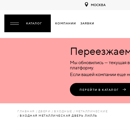
МОСКВА
КОМПАНИИ
ЗАЯВКИ
ЗАКРЫТЬ
Переезжаем 
ДВЕРИ
ДВЕРИ
Мы обновились — текущая в
Межкомнатные
Входные
Специализированные
НАЗАД
МЕЖКОМНАТНЫЕ
ФУРНИТУРА
платформу.
Деревянные
Металлические
Металлические
Если вашей компании еще не
Стеклянные
Деревянные
Деревянные
ДЕРЕВЯННЫЕ
ВОРОТА
Пластиковые
Пластиковые
Пластиковые
ПЕРЕЙТИ В КАТАЛОГ
Комбинированные
Стеклянные
Стеклянные
СТЕКЛЯННЫЕ
ПЕРЕГОРОДКИ
Комбинированные
Комбинированные
ГЛАВНАЯ
ДВЕРИ
ВХОДНЫЕ
МЕТАЛЛИЧЕСКИЕ
ПЛАСТИКОВЫЕ
ВХОДНАЯ МЕТАЛЛИЧЕСКАЯ ДВЕРЬ ЛИЛЛЬ
ЛЮКИ
КОМБИНИРОВАННЫЕ