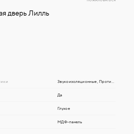
ПОЖАЛОВАТЬСЯ
ая дверь Лилль
тики
Звукоизоляционные
,
Противовзломные
Да
Глухое
МДФ-панель