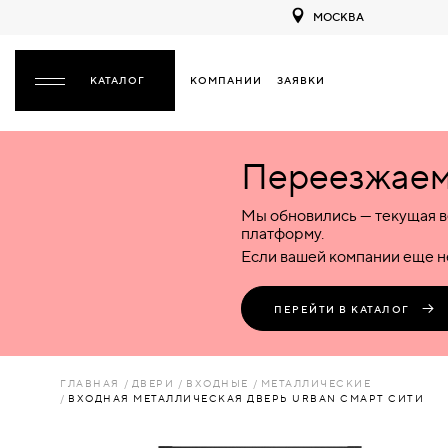
МОСКВА
КОМПАНИИ
ЗАЯВКИ
ЗАКРЫТЬ
Переезжаем 
ДВЕРИ
ДВЕРИ
Мы обновились — текущая в
Межкомнатные
Входные
Специализированные
НАЗАД
МЕЖКОМНАТНЫЕ
ФУРНИТУРА
платформу.
Деревянные
Металлические
Металлические
Если вашей компании еще не
Стеклянные
Деревянные
Деревянные
ДЕРЕВЯННЫЕ
ВОРОТА
Пластиковые
Пластиковые
Пластиковые
ПЕРЕЙТИ В КАТАЛОГ
Комбинированные
Стеклянные
Стеклянные
СТЕКЛЯННЫЕ
ПЕРЕГОРОДКИ
Комбинированные
Комбинированные
ГЛАВНАЯ
ДВЕРИ
ВХОДНЫЕ
МЕТАЛЛИЧЕСКИЕ
ПЛАСТИКОВЫЕ
ВХОДНАЯ МЕТАЛЛИЧЕСКАЯ ДВЕРЬ URBAN СМАРТ СИТИ
ЛЮКИ
КОМБИНИРОВАННЫЕ