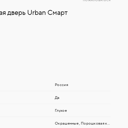
ПОЖАЛОВАТЬСЯ
ая дверь Urban Смарт
Россия
Да
Глухое
Окрашенные
,
Порошковая краска
,
МДФ