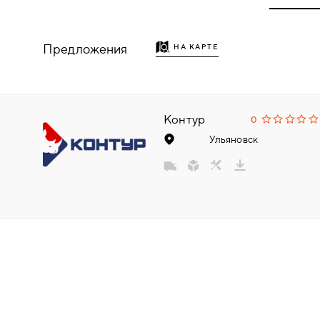
НАДДВЕРНЫЕ
Предложения
НА КАРТЕ
НАКЛАДКИ
БРОНЕНАКЛАДКИ
Контур
0
ДЕКОРАТИВНЫЕ НАКЛАДКИ/
Ульяновск
КЛЮЧЕВИНЫ
ПОВОРОТНЫЕ РУЧКИ/WC-
КОМПЛЕКТЫ
РУЧКИ
РУЧКИ КНОБЫ (РУЧКИ-
ЗАЩЁЛКИ)