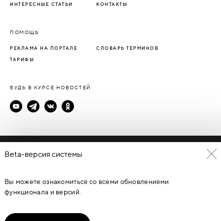
ИНТЕРЕСНЫЕ СТАТЬИ
КОНТАКТЫ
ПОМОЩЬ
РЕКЛАМА НА ПОРТАЛЕ
СЛОВАРЬ ТЕРМИНОВ
ТАРИФЫ
БУДЬ В КУРСЕ НОВОСТЕЙ
Политика конфиденциальности
Beta-версия системы
Пользовательское соглашение
Вы можете ознакомиться со всеми обновлениями
© Каталог дверей - DverProf, 2021-
2026
Материалы сайта
являются объектами авторского права. Запрещается
функционала и версий.
копирование, распространение, любое использование
информации и объектов без предварительного согласия
правообладателя. ЗАЩИЩЕНО ЗАКОНОМ РОССИЙСКОЙ
ФЕДЕРАЦИИ ОТ 09.07.93Г. №5351-1 “ОБ АВТОРСКОМ ПРАВЕ И
СМЕЖНЫХ ПРАВАХ” (с изменениями от 19 июля 1995 г., 20 июля