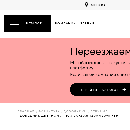
МОСКВА
КОМПАНИИ
ЗАЯВКИ
ЗАКРЫТЬ
Переезжаем 
ДВЕРИ
ДВЕРИ
Мы обновились — текущая в
Межкомнатные
Входные
Специализированные
НАЗАД
МЕЖКОМНАТНЫЕ
ФУРНИТУРА
платформу.
Деревянные
Металлические
Металлические
Если вашей компании еще не
Стеклянные
Деревянные
Деревянные
ДЕРЕВЯННЫЕ
ВОРОТА
Пластиковые
Пластиковые
Пластиковые
ПЕРЕЙТИ В КАТАЛОГ
Комбинированные
Стеклянные
Стеклянные
СТЕКЛЯННЫЕ
ПЕРЕГОРОДКИ
Комбинированные
Комбинированные
ГЛАВНАЯ
ФУРНИТУРА
ДОВОДЧИКИ
ВЕРХНИЕ
ПЛАСТИКОВЫЕ
ДОВОДЧИК ДВЕРНОЙ APECS DC-20.5/1200/120-A1-BR
ЛЮКИ
КОМБИНИРОВАННЫЕ