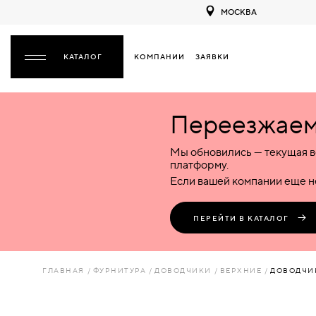
МОСКВА
КОМПАНИИ
ЗАЯВКИ
ЗАКРЫТЬ
Переезжаем 
ДВЕРИ
ДВЕРИ
Мы обновились — текущая в
Межкомнатные
Входные
Специализированные
НАЗАД
МЕЖКОМНАТНЫЕ
ФУРНИТУРА
платформу.
Деревянные
Металлические
Металлические
Если вашей компании еще не
Стеклянные
Деревянные
Деревянные
ДЕРЕВЯННЫЕ
ВОРОТА
Пластиковые
Пластиковые
Пластиковые
ПЕРЕЙТИ В КАТАЛОГ
Комбинированные
Стеклянные
Стеклянные
СТЕКЛЯННЫЕ
ПЕРЕГОРОДКИ
Комбинированные
Комбинированные
ГЛАВНАЯ
ФУРНИТУРА
ДОВОДЧИКИ
ВЕРХНИЕ
ДОВОДЧИ
ПЛАСТИКОВЫЕ
ЛЮКИ
КОМБИНИРОВАННЫЕ