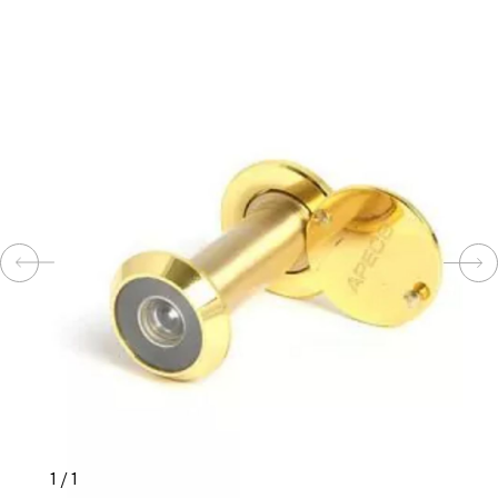
КОМПЛЕКТУЮЩИЕ
СКУД
И
"УМНЫЙ
ДОМ"
КОМПАНИИ
ЗАВКИ
ИНТЕРЕСНЫЕ
1
/
1
СТАТЬИ