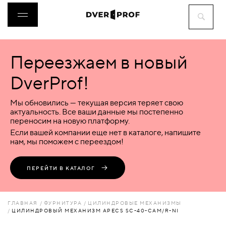
Переезжаем в новый
ДВЕРИ
DverProf!
ФУРНИТУРА
Мы обновились — текущая версия теряет свою
актуальность. Все ваши данные мы постепенно
переносим на новую платформу.
ВОРОТА
Если вашей компании еще нет в каталоге, напишите
нам, мы поможем с переездом!
ПЕРЕГОРОДКИ
ПЕРЕЙТИ В КАТАЛОГ
ЛЮКИ
ГЛАВНАЯ
ФУРНИТУРА
ЦИЛИНДРОВЫЕ МЕХАНИЗМЫ
ЦИЛИНДРОВЫЙ МЕХАНИЗМ APECS SC-40-CAM/R-NI
АКСЕССУАРЫ