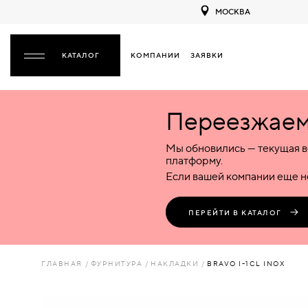
МОСКВА
КОМПАНИИ
ЗАЯВКИ
ЗАКРЫТЬ
Переезжаем 
ДВЕРИ
ДВЕРИ
Мы обновились — текущая в
Межкомнатные
Входные
Специализированные
НАЗАД
МЕЖКОМНАТНЫЕ
ФУРНИТУРА
платформу.
Деревянные
Металлические
Металлические
Если вашей компании еще не
Стеклянные
Деревянные
Деревянные
ДЕРЕВЯННЫЕ
ВОРОТА
Пластиковые
Пластиковые
Пластиковые
ПЕРЕЙТИ В КАТАЛОГ
Комбинированные
Стеклянные
Стеклянные
СТЕКЛЯННЫЕ
ПЕРЕГОРОДКИ
Комбинированные
Комбинированные
ГЛАВНАЯ
ФУРНИТУРА
НАКЛАДКИ
BRAVO I-1CL INOX
ПЛАСТИКОВЫЕ
ЛЮКИ
КОМБИНИРОВАННЫЕ