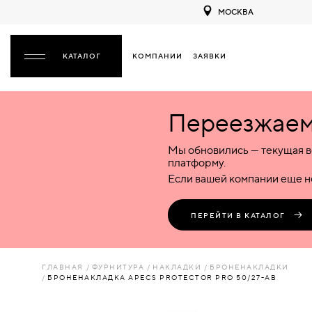
МОСКВА
КОМПАНИИ
ЗАЯВКИ
ЗАКРЫТЬ
Переезжаем 
ДВЕРИ
ДВЕРИ
Мы обновились — текущая в
Межкомнатные
Входные
Специализированные
НАЗАД
МЕЖКОМНАТНЫЕ
ФУРНИТУРА
платформу.
Деревянные
Металлические
Металлические
Если вашей компании еще не
Стеклянные
Деревянные
Деревянные
ДЕРЕВЯННЫЕ
ВОРОТА
Пластиковые
Пластиковые
Пластиковые
ПЕРЕЙТИ В КАТАЛОГ
Комбинированные
Стеклянные
Стеклянные
СТЕКЛЯННЫЕ
ПЕРЕГОРОДКИ
Комбинированные
Комбинированные
ГЛАВНАЯ
ФУРНИТУРА
НАКЛАДКИ
БРОНЕНАКЛАДКИ
ПЛАСТИКОВЫЕ
БРОНЕНАКЛАДКА APECS PROTECTOR PRO 50/27-AB
ЛЮКИ
КОМБИНИРОВАННЫЕ