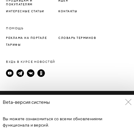
ПРОДАВЦАМ И
ИДЕЯ
ПОКУПАТЕЛЯМ
ИНТЕРЕСНЫЕ СТАТЬИ
КОНТАКТЫ
ПОМОЩЬ
РЕКЛАМА НА ПОРТАЛЕ
СЛОВАРЬ ТЕРМИНОВ
ТАРИФЫ
БУДЬ В КУРСЕ НОВОСТЕЙ
Политика конфиденциальности
Beta-версия системы
Пользовательское соглашение
Вы можете ознакомиться со всеми обновлениями
© Каталог дверей - DverProf, 2021-
2026
Материалы сайта
являются объектами авторского права. Запрещается
функционала и версий.
копирование, распространение, любое использование
информации и объектов без предварительного согласия