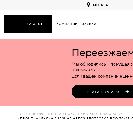
МОСКВА
КОМПАНИИ
ЗАЯВКИ
ЗАКРЫТЬ
Переезжаем 
ДВЕРИ
ДВЕРИ
Мы обновились — текущая в
Межкомнатные
Входные
Специализированные
НАЗАД
МЕЖКОМНАТНЫЕ
ФУРНИТУРА
платформу.
Деревянные
Металлические
Металлические
Если вашей компании еще не
Стеклянные
Деревянные
Деревянные
ДЕРЕВЯННЫЕ
ВОРОТА
Пластиковые
Пластиковые
Пластиковые
ПЕРЕЙТИ В КАТАЛОГ
Комбинированные
Стеклянные
Стеклянные
СТЕКЛЯННЫЕ
ПЕРЕГОРОДКИ
Комбинированные
Комбинированные
ГЛАВНАЯ
ФУРНИТУРА
НАКЛАДКИ
БРОНЕНАКЛАДКИ
ПЛАСТИКОВЫЕ
БРОНЕНАКЛАДКА ВРЕЗНАЯ APECS PROTECTOR PRO 50/27-C
ЛЮКИ
КОМБИНИРОВАННЫЕ