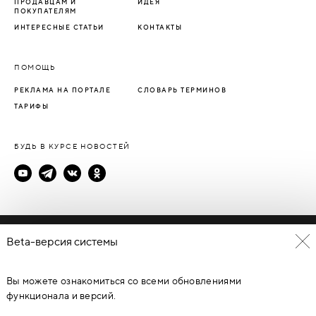
ПРОДАВЦАМ И
ИДЕЯ
ПОКУПАТЕЛЯМ
ИНТЕРЕСНЫЕ СТАТЬИ
КОНТАКТЫ
ПОМОЩЬ
РЕКЛАМА НА ПОРТАЛЕ
СЛОВАРЬ ТЕРМИНОВ
ТАРИФЫ
БУДЬ В КУРСЕ НОВОСТЕЙ
Политика конфиденциальности
Beta-версия системы
Пользовательское соглашение
Вы можете ознакомиться со всеми обновлениями
© Каталог дверей - DverProf, 2021-
2026
Материалы сайта
являются объектами авторского права. Запрещается
функционала и версий.
копирование, распространение, любое использование
информации и объектов без предварительного согласия