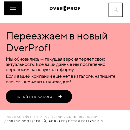
Переезжаем в новый
ДВЕРИ
DverProf!
ФУРНИТУРА
Мы обновились — текущая версия теряет свою
актуальность. Все ваши данные мы постепенно
переносим на новую платформу.
ВОРОТА
Если вашей компании еще нет в каталоге, напишите
нам, мы поможем с переездом!
ПЕРЕГОРОДКИ
ПЕРЕЙТИ В КАТАЛОГ
ЛЮКИ
ГЛАВНАЯ
ФУРНИТУРА
ПЕТЛИ
СКРЫТЫЕ ПЕТЛИ
E30200.02.91 (БЕЛЫЙ) AGB (АГБ) ПЕТЛЯ ECLIPSE 3.0
АКСЕССУАРЫ