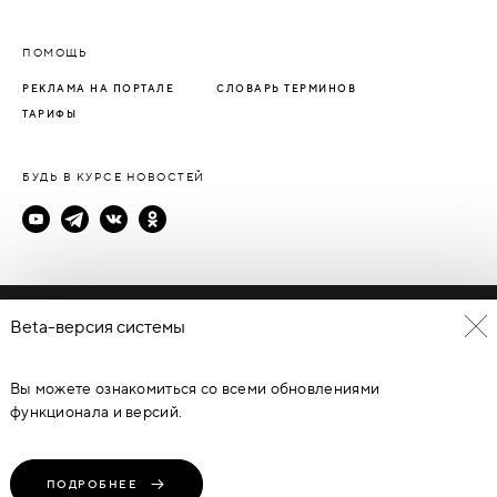
ПОМОЩЬ
РЕКЛАМА НА ПОРТАЛЕ
СЛОВАРЬ ТЕРМИНОВ
ТАРИФЫ
БУДЬ В КУРСЕ НОВОСТЕЙ
Политика конфиденциальности
Beta-версия системы
Пользовательское соглашение
Вы можете ознакомиться со всеми обновлениями
© Каталог дверей - DverProf, 2021-
2026
Материалы сайта
являются объектами авторского права. Запрещается
функционала и версий.
копирование, распространение, любое использование
информации и объектов без предварительного согласия
правообладателя. ЗАЩИЩЕНО ЗАКОНОМ РОССИЙСКОЙ
ФЕДЕРАЦИИ ОТ 09.07.93Г. №5351-1 “ОБ АВТОРСКОМ ПРАВЕ И
СМЕЖНЫХ ПРАВАХ” (с изменениями от 19 июля 1995 г., 20 июля
ПОДРОБНЕЕ
2004 г.).