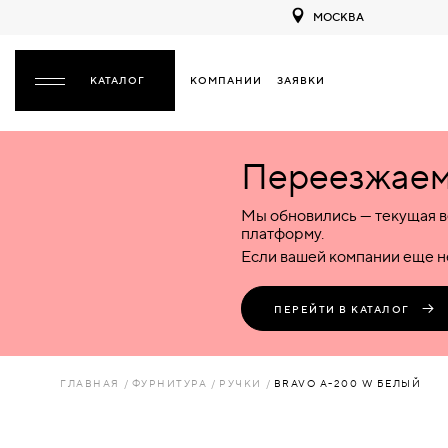
МОСКВА
КОМПАНИИ
ЗАЯВКИ
ЗАКРЫТЬ
Переезжаем 
ДВЕРИ
ДВЕРИ
Мы обновились — текущая в
Межкомнатные
Входные
Специализированные
НАЗАД
МЕЖКОМНАТНЫЕ
ФУРНИТУРА
платформу.
Деревянные
Металлические
Металлические
Если вашей компании еще не
Стеклянные
Деревянные
Деревянные
ДЕРЕВЯННЫЕ
ВОРОТА
Пластиковые
Пластиковые
Пластиковые
ПЕРЕЙТИ В КАТАЛОГ
Комбинированные
Стеклянные
Стеклянные
СТЕКЛЯННЫЕ
ПЕРЕГОРОДКИ
Комбинированные
Комбинированные
ГЛАВНАЯ
ФУРНИТУРА
РУЧКИ
BRAVO A-200 W БЕЛЫЙ
ПЛАСТИКОВЫЕ
ЛЮКИ
КОМБИНИРОВАННЫЕ