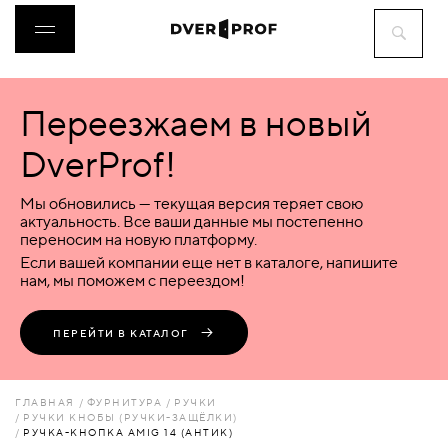
Переезжаем в новый
ДВЕРИ
DverProf!
ФУРНИТУРА
Мы обновились — текущая версия теряет свою
актуальность. Все ваши данные мы постепенно
переносим на новую платформу.
ВОРОТА
Если вашей компании еще нет в каталоге, напишите
нам, мы поможем с переездом!
ПЕРЕГОРОДКИ
ПЕРЕЙТИ В КАТАЛОГ
ЛЮКИ
ГЛАВНАЯ
ФУРНИТУРА
РУЧКИ
РУЧКИ КНОБЫ (РУЧКИ-ЗАЩЁЛКИ)
РУЧКА-КНОПКА AMIG 14 (АНТИК)
АКСЕССУАРЫ