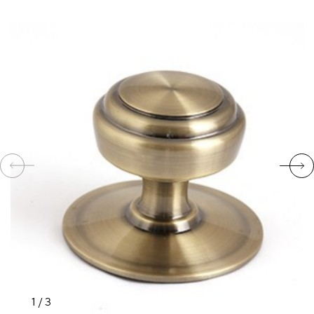
КОМПЛЕКТУЮЩИЕ
СКУД
И
"УМНЫЙ
ДОМ"
КОМПАНИИ
ЗАВКИ
ИНТЕРЕСНЫЕ
1
/
3
СТАТЬИ