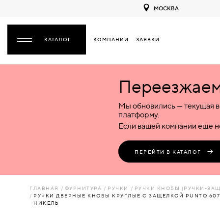
МОСКВА
КОМПАНИИ
ЗАЯВКИ
ЗАКРЫТЬ
Переезжаем 
ДВЕРИ
ДВЕРИ
Мы обновились — текущая в
Межкомнатные
Входные
Специализированные
НАЗАД
МЕЖКОМНАТНЫЕ
ФУРНИТУРА
платформу.
Деревянные
Металлические
Металлические
Если вашей компании еще не
Стеклянные
Деревянные
Деревянные
ДЕРЕВЯННЫЕ
ВОРОТА
Пластиковые
Пластиковые
Пластиковые
ПЕРЕЙТИ В КАТАЛОГ
Комбинированные
Стеклянные
Стеклянные
СТЕКЛЯННЫЕ
ПЕРЕГОРОДКИ
Комбинированные
Комбинированные
ГЛАВНАЯ
ФУРНИТУРА
РУЧКИ
РУЧКИ КНОБЫ (РУЧКИ-ЗА
ПЛАСТИКОВЫЕ
РУЧКИ ДВЕРНЫЕ КНОБЫ КРУГЛЫЕ С ЗАЩЕЛКОЙ PUNTO 6072 
ЛЮКИ
НИКЕЛЬ
КОМБИНИРОВАННЫЕ