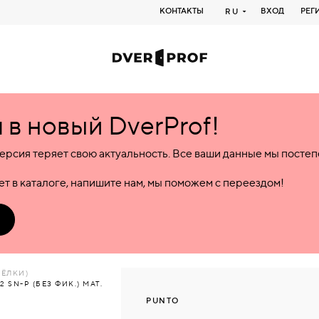
КОНТАКТЫ
ВХОД
РЕГ
RU
в новый DverProf!
ерсия теряет свою актуальность. Все ваши данные мы посте
т в каталоге, напишите нам, мы поможем с переездом!
ЩЁЛКИ)
SN-P (БЕЗ ФИК.) МАТ.
PUNTO