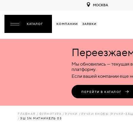
МОСКВА
КОМПАНИИ
ЗАЯВКИ
ЗАКРЫТЬ
Переезжаем 
ДВЕРИ
ДВЕРИ
Мы обновились — текущая в
Межкомнатные
Входные
Специализированные
НАЗАД
МЕЖКОМНАТНЫЕ
ФУРНИТУРА
платформу.
Деревянные
Металлические
Металлические
Если вашей компании еще не
Стеклянные
Деревянные
Деревянные
ДЕРЕВЯННЫЕ
ВОРОТА
Пластиковые
Пластиковые
Пластиковые
ПЕРЕЙТИ В КАТАЛОГ
Комбинированные
Стеклянные
Стеклянные
СТЕКЛЯННЫЕ
ПЕРЕГОРОДКИ
Комбинированные
Комбинированные
ГЛАВНАЯ
ФУРНИТУРА
РУЧКИ
РУЧКИ КНОБЫ (РУЧКИ-ЗА
ПЛАСТИКОВЫЕ
ЗШ SN МАТНИКЕЛЬ 03
ЛЮКИ
КОМБИНИРОВАННЫЕ